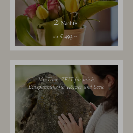
2
Nächte
€ 493,--
ab
Me-Time: ZEIT für mich,
Entspannung für Körper und Seele