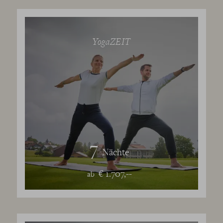
YogaZEIT
7
Nächte
€ 1.707,--
ab