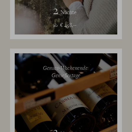
2
Nächte
€ 458,--
ab
Genuss-Wochenende:
Genießertage
2