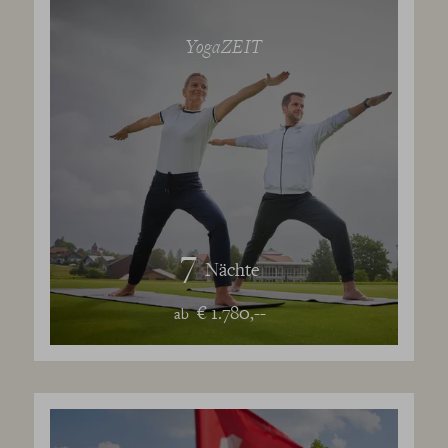
YogaZEIT
7
Nächte
€ 1.780,--
ab