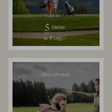
5
Nächte
€ 1.195,--
ab
Platzreifewoche