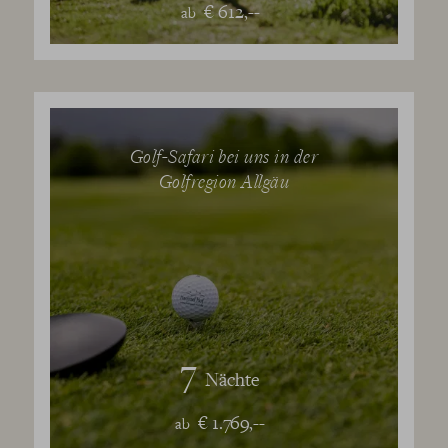
€ 612,--
ab
Golf-Safari bei uns in der
Golfregion Allgäu
7
Nächte
€ 1.769,--
ab