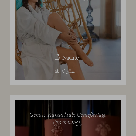
2
Nächte
€ 382,--
ab
Genuss-Kurzurlaub: Genießertage
(wochentags)