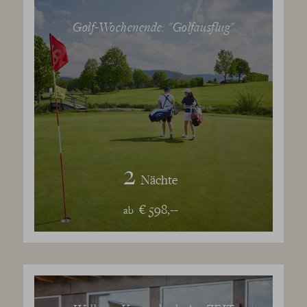
Golf-Wochenende: "Golfausflug"
2
Nächte
€ 598,--
ab