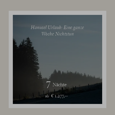
Hanusel Urlaub: Eine ganze
Woche Nichtstun
7
Nächte
€ 1.277,--
ab