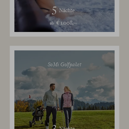
5
Nächte
€ 1.008,--
ab
SoMi Golfpaket
3
Nächte