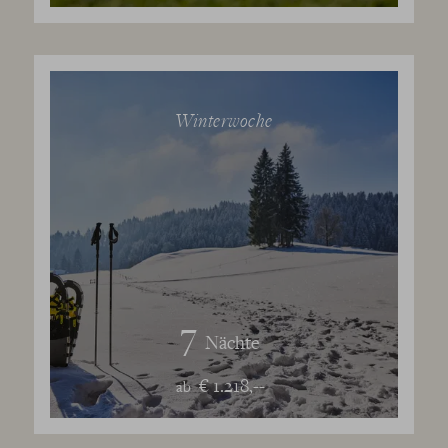
Winterwoche
7
Nächte
€ 1.218,--
ab