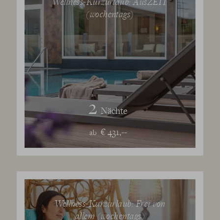
Wellness-Kurzurlaub: AusZEIT
(wochentags)
2
Nächte
€ 431,--
ab
Wellness-Kurzurlaub: Frei von
allem (wochentags)