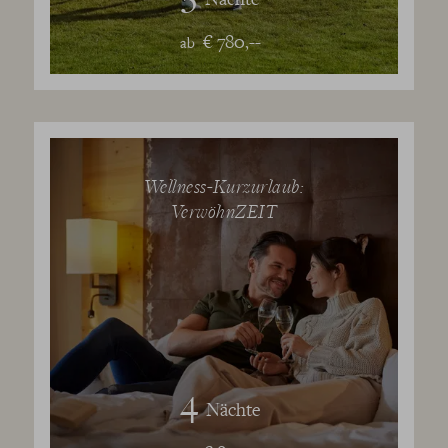
€ 780,--
ab
Wellness-Kurzurlaub:
VerwöhnZEIT
4
Nächte