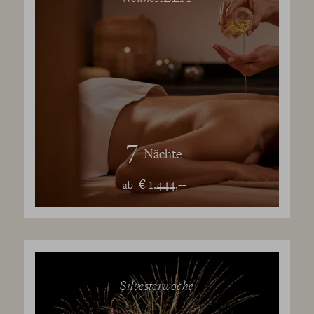
7
Nächte
€ 1.444,--
ab
Silvesterwoche