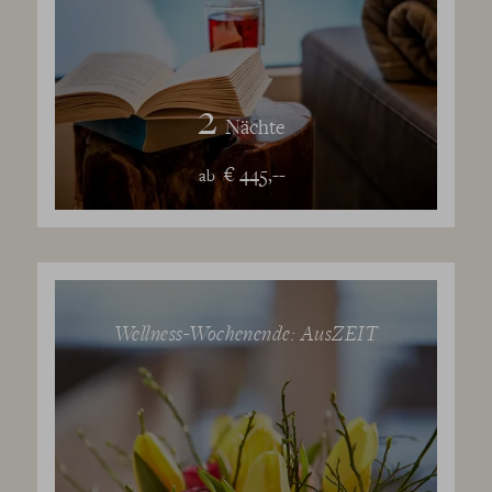
2
Nächte
€ 445,--
ab
Wellness-Wochenende: AusZEIT