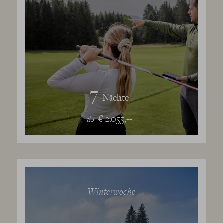
7
Nächte
€ 2.055,--
ab
Winterwoche