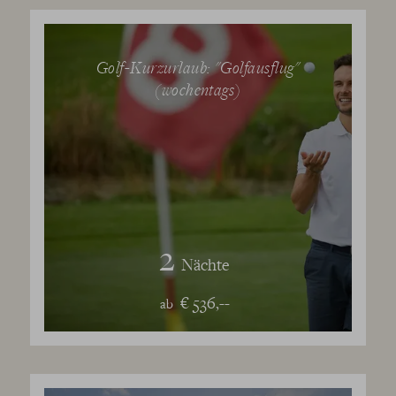
Golf-Kurzurlaub: "Golfausflug"
(wochentags)
2
Nächte
€ 536,--
ab