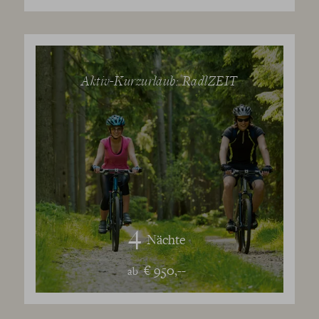
Aktiv-Kurzurlaub: RadlZEIT
4
Nächte
€ 950,--
ab