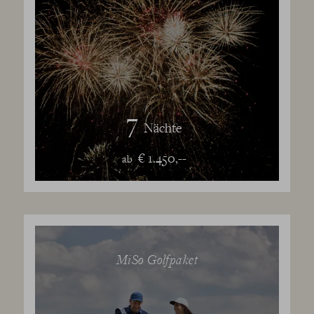
7
Nächte
€ 1.450,--
ab
MiSo Golfpaket