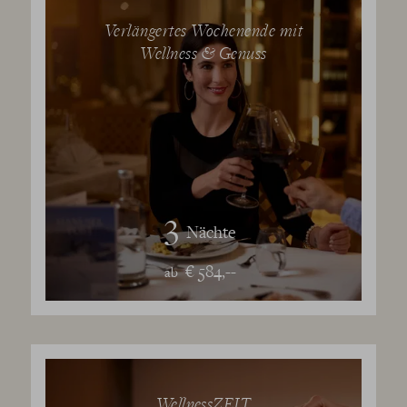
Verlängertes Wochenende mit
Wellness & Genuss
3
Nächte
€ 584,--
ab
WellnessZEIT