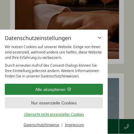
7
Nächte
Datenschutzeinstellungen
Wir nutzen Cookies auf unserer Website. Einige von ihnen
€ 1.419,--
ab
sind essenziell, während andere uns helfen, diese Website
und Ihre Erfahrung zu verbessern.
Durch erneuten Aufruf des Consent-Dialogs können Sie
Ihre Einstellung jederzeit ändern. Weitere Informationen
finden Sie in unseren Datenschutzhinweisen.
Alle akzeptieren
Hanusel Urlaub: Eine ganze
Woche Nichtstun
Nur essenzielle Cookies
Übersicht nicht essenzieller Cookies
Datenschutzhinweise
Impressum
VERFÜGBARKEIT PRÜFEN