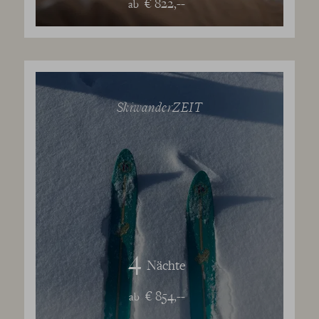
€ 822,--
ab
SkiwanderZEIT
4
Nächte
€ 854,--
ab