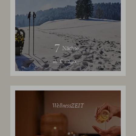
7
Nächte
€ 1.240,--
ab
WellnessZEIT