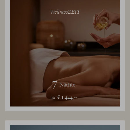
WellnessZEIT
7
Nächte
€ 1.444,--
ab