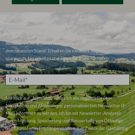
Newsletter-Anmeldung
Abonnieren Sie unseren Newsletter und bleiben Sie immer auf
dem neuesten Stand! Erhalten Sie exklusive Angebote,
spannende Neuigkeiten und Tipps für Ihren nächsten
Aufenthalt.
Mit Klick auf „Anmelden“ willige ich ein, regelmäßig über
Neuigkeiten und Aktionen per personalisiertem Newsletter (E-
Mail) informiert zu werden. Ich bin mit Newsletter-Analysen
durch Messung, Speicherung und Auswertung von Öffnungs-
und Klickraten in Empfängerprofilen zum Zweck der Gestaltung