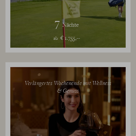
7
Nächte
€ 1.755,--
ab
Verlängertes Wochenende mit Wellness
& Genuss