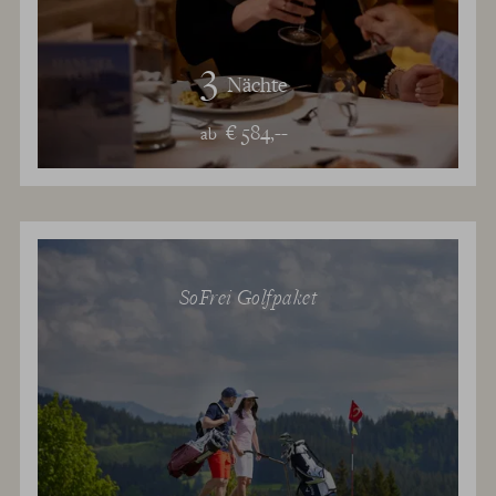
3
Nächte
€ 584,--
ab
SoFrei Golfpaket