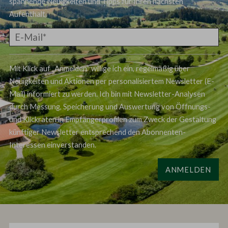
spannende Neuigkeiten und Tipps für Ihren nächsten
Aufenthalt.
Mit Klick auf „Anmelden“ willige ich ein, regelmäßig über
Neuigkeiten und Aktionen per personalisiertem Newsletter (E-
Mail) informiert zu werden. Ich bin mit Newsletter-Analysen
durch Messung, Speicherung und Auswertung von Öffnungs-
und Klickraten in Empfängerprofilen zum Zweck der Gestaltung
künftiger Newsletter entsprechend den Abonnenten-
Interessen einverstanden.
ANMELDEN