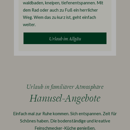
, Seminare
waldbaden, kneipen, tiefenentspannen. Mit
weltberühm
nen bietet
dem Rad oder auch zu Fuß ein herrlicher
geben wir Ih
n ruhiges
Weg. Wem das zu kurz ist, geht einfach
Ausflüge im 
lick.
weiter.
Urlaub im Allgäu
Urlaub in familiärer Atmosphäre
Hanusel-Angebote
Einfach mal zur Ruhe kommen. Sich entspannen. Zeit für
Schönes haben. Die bodenständige und kreative
Feinschmecker-Küche genießen.