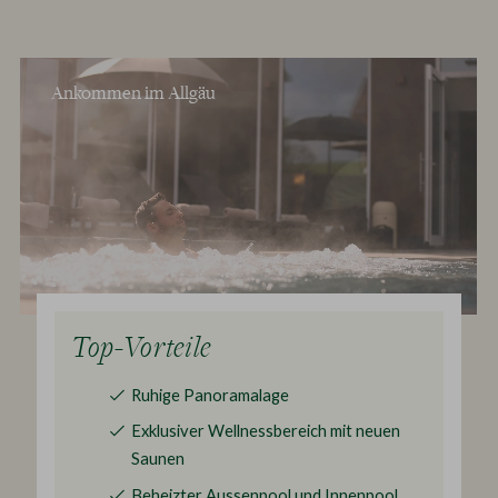
Ankommen im Allgäu
Top-Vorteile
Ruhige Panoramalage
Exklusiver
Wellnessbereich
mit neuen
Saunen
Beheizter
Aussenpool und Innenpool