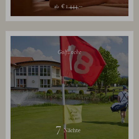
€ 1.444,--
ab
Golfwoche
7
Nächte