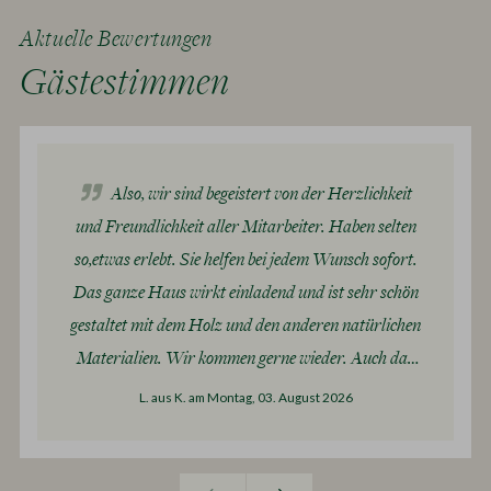
Aktuelle Bewertungen
Gästestimmen
Also, wir sind begeistert von der Herzlichkeit
und Freundlichkeit aller Mitarbeiter. Haben selten
so,etwas erlebt. Sie helfen bei jedem Wunsch sofort.
Das ganze Haus wirkt einladend und ist sehr schön
gestaltet mit dem Holz und den anderen natürlichen
Materialien. Wir kommen gerne wieder. Auch das
Zwischenberpflegungshäuschen …wunderschön
L. aus K.
am Montag, 03. August 2026
gemacht, mit ganz nettem Servicepersonal.
Freundliche Grüsse aus der 🇨🇭 Susanne Löffler