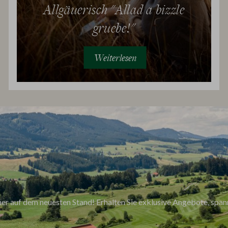
Allgäuerisch "Allad a bizzle
gruebe!"
Weiterlesen
er auf dem neuesten Stand! Erhalten Sie exklusive Angebote, span