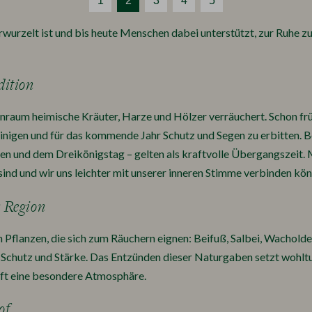
1
2
3
4
5
verwurzelt ist und bis heute Menschen dabei unterstützt, zur Ruhe 
dition
nraum heimische Kräuter, Harze und Hölzer verräuchert. Schon frü
reinigen und für das kommende Jahr Schutz und Segen zu erbitten. 
 und dem Dreikönigstag – gelten als kraftvolle Übergangszeit. Ma
ind und wir uns leichter mit unserer inneren Stimme verbinden kön
 Region
n Pflanzen, die sich zum Räuchern eignen: Beifuß, Salbei, Wacholde
g, Schutz und Stärke. Das Entzünden dieser Naturgaben setzt wohltu
fft eine besondere Atmosphäre.
of