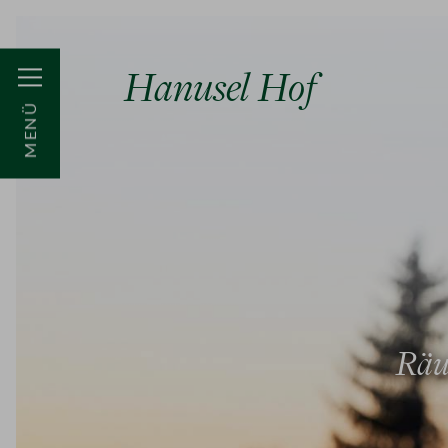
Hanusel Hof
MENÜ
Räuc