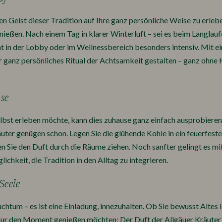
en Geist dieser Tradition auf Ihre ganz persönliche Weise zu erlebe
ießen. Nach einem Tag in klarer Winterluft – sei es beim Langlauf
nt in der Lobby oder im Wellnessbereich besonders intensiv. Mit 
 ganz persönliches Ritual der Achtsamkeit gestalten – ganz ohne 
se
bst erleben möchte, kann dies zuhause ganz einfach ausprobieren
er genügen schon. Legen Sie die glühende Kohle in ein feuerfestes
en Sie den Duft durch die Räume ziehen. Noch sanfter gelingt es m
chkeit, die Tradition in den Alltag zu integrieren.
Seele
uchtum – es ist eine Einladung, innezuhalten. Ob Sie bewusst Altes
nur den Moment genießen möchten: Der Duft der Allgäuer Kräuter b