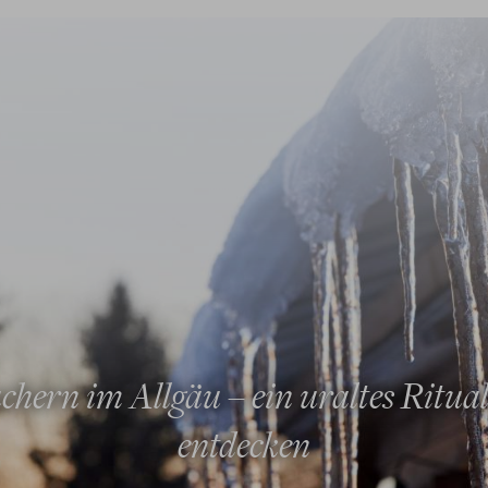
hern im Allgäu – ein uraltes Ritua
entdecken