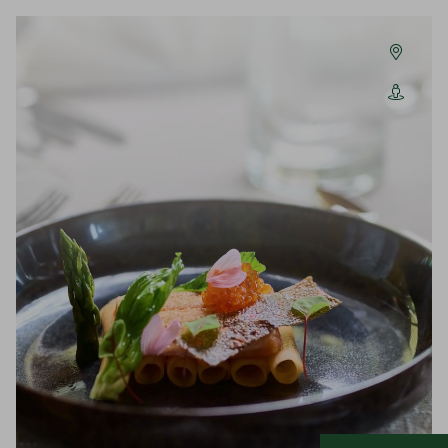
Codes einlösen
Hier können Sie Ihre Aktionscodes
oder Gutscheine einlösen.
Aktuell akzeptieren wir folgende
Codes:
Gutscheine