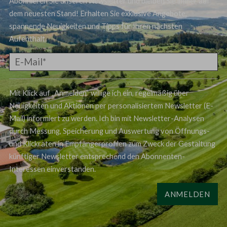
Abonnieren Sie unseren Newsletter und bleiben Sie immer auf
dem neuesten Stand! Erhalten Sie exklusive Angebote,
spannende Neuigkeiten und Tipps für Ihren nächsten
Aufenthalt.
Mit Klick auf „Anmelden“ willige ich ein, regelmäßig über
Neuigkeiten und Aktionen per personalisiertem Newsletter (E-
Mail) informiert zu werden. Ich bin mit Newsletter-Analysen
durch Messung, Speicherung und Auswertung von Öffnungs-
und Klickraten in Empfängerprofilen zum Zweck der Gestaltung
künftiger Newsletter entsprechend den Abonnenten-
Interessen einverstanden.
ANMELDEN