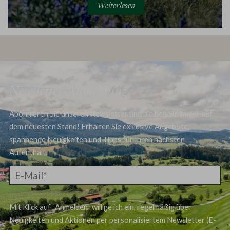
Weiterlesen
Newsletter-Anmeldung
Abonnieren Sie unseren Newsletter und bleiben Sie immer auf
dem neuesten Stand! Erhalten Sie exklusive Angebote,
spannende Neuigkeiten und Tipps für Ihren nächsten
Aufenthalt.
Mit Klick auf „Anmelden“ willige ich ein, regelmäßig über
Neuigkeiten und Aktionen per personalisiertem Newsletter (E-